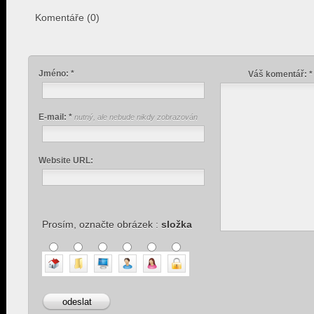
Komentáře (0)
Jméno: *
Váš komentář: *
E-mail: *
nutný, ale nebude nikdy zobrazován
Website URL:
Prosím, označte obrázek :
složka