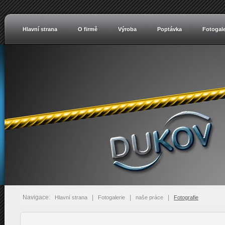
Hlavní strana
O firmě
Výroba
Poptávka
Fotogale
Navigace:
|
|
|
Hlavní strana
Fotogalerie
naše práce
Fotografie